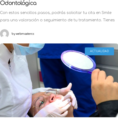
Con estos sencillos pasos, podrás solicitar tu cita en Smile
para una valoración o seguimiento de tu tratamiento. Tienes
una urgencia odontológica o necesitas comenzar tu
by
webmastercs
tratamiento, pero ¿No sabes
ACTUALIDAD