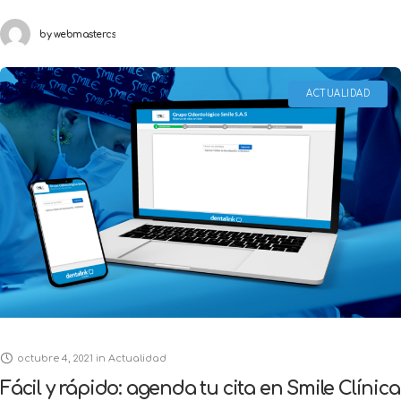
by
webmastercs
cualquier momento
ACTUALIDAD
octubre 4, 2021
in
Actualidad
Fácil y rápido: agenda tu cita en Smile Clínica
Odontológica