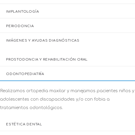
IMPLANTOLOGÍA
PERIODONCIA
IMÁGENES Y AYUDAS DIAGNÓSTICAS
PROSTODONCIA Y REHABILITACIÓN ORAL
ODONTOPEDIATRÍA
ESTÉTICA DENTAL
Ofrecemos tres tipos de blanqueamientos dentales y tres
tipos de implantes con los más altos estándares de calidad.
CIRUGÍA ORAL Y MAXILOFACIAL