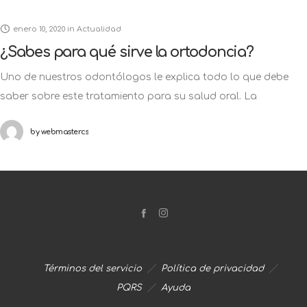
enero 10, 2020
in
Actualidad
¿Sabes para qué sirve la ortodoncia?
Uno de nuestros odontólogos le explica todo lo que debe
saber sobre este tratamiento para su salud oral. La
ortodoncia además de generar un efecto a nivel dental y
by
webmastercs
contribuir
Términos del servicio
Política de privacidad
PQRS
Ayuda