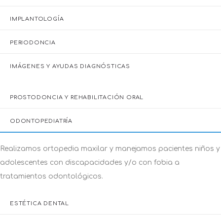
IMPLANTOLOGÍA
PERIODONCIA
IMÁGENES Y AYUDAS DIAGNÓSTICAS
PROSTODONCIA Y REHABILITACIÓN ORAL
ODONTOPEDIATRÍA
ESTÉTICA DENTAL
Ofrecemos tres tipos de blanqueamientos dentales y tres
tipos de implantes con los más altos estándares de calidad.
CIRUGÍA ORAL Y MAXILOFACIAL