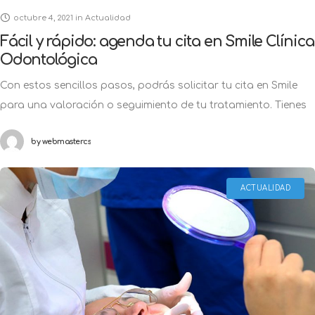
Fácil y rápido: agenda tu cita en Smile Clínica
Odontológica
Con estos sencillos pasos, podrás solicitar tu cita en Smile
para una valoración o seguimiento de tu tratamiento. Tienes
una urgencia odontológica o necesitas comenzar tu
by
webmastercs
tratamiento, pero ¿No sabes
ACTUALIDAD