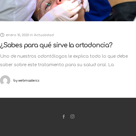
enero 10, 2020
in
Actualidad
¿Sabes para qué sirve la ortodoncia?
Uno de nuestros odontólogos le explica todo lo que debe
saber sobre este tratamiento para su salud oral. La
ortodoncia además de generar un efecto a nivel dental y
by
webmastercs
contribuir
Términos del servicio
Política de privacidad