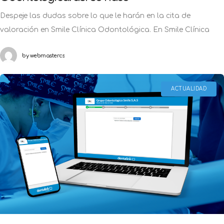
Despeje las dudas sobre lo que le harán en la cita de
valoración en Smile Clínica Odontológica. En Smile Clínica
Odontológica se atienden esas necesidades que surgen en
by
webmastercs
cualquier momento
ACTUALIDAD
octubre 4, 2021
in
Actualidad