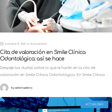
octubre 5, 2021
in
Actualidad
Cita de valoración en Smile Clínica
Odontológica: así se hace
Despeje las dudas sobre lo que le harán en la cita de
valoración en Smile Clínica Odontológica. En Smile Clínica
Odontológica se atienden esas necesidades que surgen en
by
webmastercs
cualquier momento
ACTUALIDAD