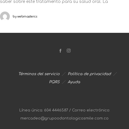
saber sobre este tratamiento para su salud oral. La
ortodoncia además de generar un efecto a nivel dental y
by
webmastercs
contribuir
Términos del servicio
Política de privacidad
PQRS
Ayuda
Línea única: 604 4446587 / Correo electrónico:
mercadeo@grupoodontologicosmile.com.co