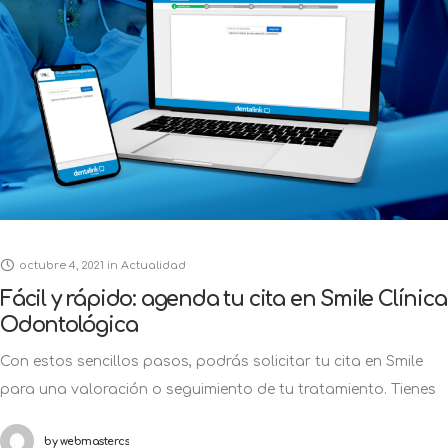
octubre 4, 2021
in
Actualidad
Fácil y rápido: agenda tu cita en Smile Clínica
Odontológica
Con estos sencillos pasos, podrás solicitar tu cita en Smile
para una valoración o seguimiento de tu tratamiento. Tienes
una urgencia odontológica o necesitas comenzar tu
by
webmastercs
tratamiento, pero ¿No sabes