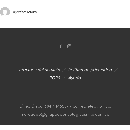
ortodoncia además de generar un efecto a nivel dental y
by
webmastercs
contribuir
Términos del servicio
Política de privacidad
PQRS
Ayuda
Línea única: 604 4446587 / Correo electrónico:
mercadeo@grupoodontologicosmile.com.co