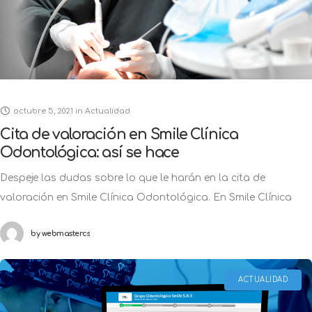
octubre 5, 2021
in
Actualidad
Cita de valoración en Smile Clínica
Odontológica: así se hace
Despeje las dudas sobre lo que le harán en la cita de
valoración en Smile Clínica Odontológica. En Smile Clínica
Odontológica se atienden esas necesidades que surgen en
by
webmastercs
cualquier momento
ACTUALIDAD