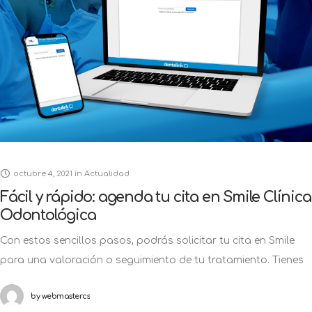
octubre 4, 2021
in
Actualidad
Fácil y rápido: agenda tu cita en Smile Clínica
Odontológica
Con estos sencillos pasos, podrás solicitar tu cita en Smile
para una valoración o seguimiento de tu tratamiento. Tienes
una urgencia odontológica o necesitas comenzar tu
by
webmastercs
tratamiento, pero ¿No sabes